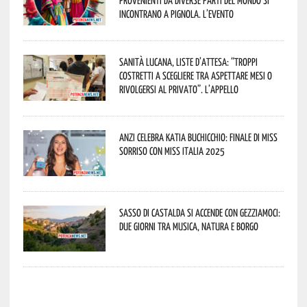
provenienti da diverse parti del mondo si
incontrano a Pignola. L’evento
Sanità lucana, liste d’attesa: “Troppi
costretti a scegliere tra aspettare mesi o
rivolgersi al privato”. L’appello
Anzi celebra Katia Buchicchio: finale di Miss
Sorriso con Miss Italia 2025
Sasso di Castalda si accende con Gezziamoci:
due giorni tra musica, natura e borgo
potenza news potenza news potenza news potenza news potenza news potenza news potenza news potenza news potenza news potenza news potenza news potenza news potenza news potenza news potenza news potenza news potenza news potenza news potenza news potenza news potenza news potenza news potenza news potenza news potenza news potenza news potenza news potenza news potenza news potenza news potenza news potenza news potenza news potenza news potenza news potenza news potenza news potenza news potenza news potenza news potenza news potenza news potenza news potenza news potenza news potenza news potenza