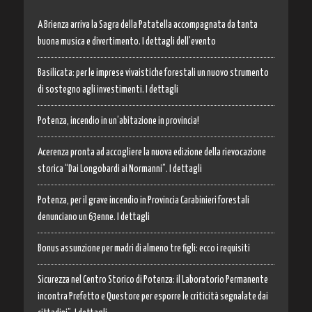
A Brienza arriva la Sagra della Patatella accompagnata da tanta
buona musica e divertimento. I dettagli dell’evento
Basilicata: per le imprese vivaistiche forestali un nuovo strumento
di sostegno agli investimenti. I dettagli
Potenza, incendio in un’abitazione in provincia!
Acerenza pronta ad accogliere la nuova edizione della rievocazione
storica “Dai Longobardi ai Normanni”. I dettagli
Potenza, per il grave incendio in Provincia Carabinieri forestali
denunciano un 63enne. I dettagli
Bonus assunzione per madri di almeno tre figli: ecco i requisiti
Sicurezza nel Centro Storico di Potenza: il Laboratorio Permanente
incontra Prefetto e Questore per esporre le criticità segnalate dai