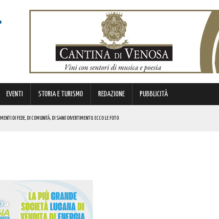
EVENTI
STORIA E TURISMO
REDAZIONE
PUBBLICITÀ
ENTI DI FEDE, DI COMUNITÀ, DI SANO DIVERTIMENTO. ECCO LE FOTO
TIVAZIONE DI NUOVI SERVIZI DEDICATI ALL’INFANZIA. I DETTAGLI
 MISURE DI SICUREZZA. LA DECISIONE DEL PREFETTO
ELLA EX VIA APPIA A VENTI CHILOMETRI DA POTENZA! L’EVENTO IN PROGRAMMA
E! AUGURI A CHI PORTA IL SUO NOME