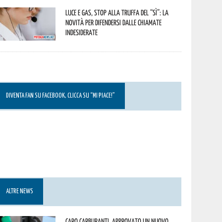
Luce e gas, stop alla truffa del “Sì”: la
novità per difendersi dalle chiamate
indesiderate
DIVENTA FAN SU FACEBOOK, CLICCA SU “MI PIACE!”
ALTRE NEWS
Caro carburanti, approvato un nuovo