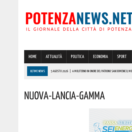
HOME
ATTUALITÀ
POLITICA
ECONOMIA
SPORT
ULTIME NEWS
5 AGOSTO 2026
|
A MOLITERNO IN ONORE DEL PATRONO SAN DOMENICO, MOM
5 AGOSTO 2026
|
POTENZA, ASILO NIDO INAUGURATO IN PROVINCIA: SONO 42 I PROGETTI PER L’AT
Nuova-Lancia-Gamma
5 AGOSTO 2026
|
POTENZA: IN CITTÀ E NEL CENTRO STORICO ULTERIORE RAFFORZAMENTO DELLE
5 AGOSTO 2026
|
ATTESO IL RITORNO DELLO SLALOM “COPPA CITTÀ DI RUOTI” SUI TORNANTI D
6 AGOSTO 2026
|
OGGI, GIORNO DELLA TRASFIGURAZIONE DI CRISTO, SI CELEBRA SAN SALVATOR