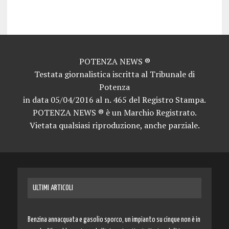
news potenza news potenza news potenza news potenza news potenza news potenza news potenza news potenza news potenza news potenza news potenza news
POTENZA NEWS ®
Testata giornalistica iscritta al Tribunale di
Potenza
in data 05/04/2016 al n. 465 del Registro Stampa.
POTENZA NEWS ® è un Marchio Registrato.
Vietata qualsiasi riproduzione, anche parziale.
ULTIMI ARTICOLI
Benzina annacquata e gasolio sporco, un impianto su cinque non è in