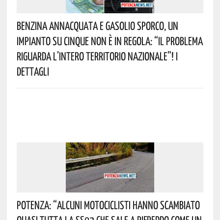
Benzina Annacquata E Gasolio Sporco, Un
Impianto Su Cinque Non È In Regola: “il Problema
Riguarda L’intero Territorio Nazionale”! I
Dettagli
Potenza: “alcuni Motociclisti Hanno Scambiato
Quasi Tutta La SS92 Che Sale A Rifreddo Come Un