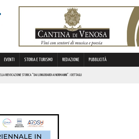
EVENTI
STORIA E TURISMO
REDAZIONE
PUBBLICITÀ
LLA RIEVOCAZIONE STORICA “DAI LONGOBARDI AI NORMANNI”. I DETTAGLI
NCIANO UN 63ENNE. I DETTAGLI
ONA MUSICA E DIVERTIMENTO. I DETTAGLI DELL’EVENTO
DI SOSTEGNO AGLI INVESTIMENTI. I DETTAGLI