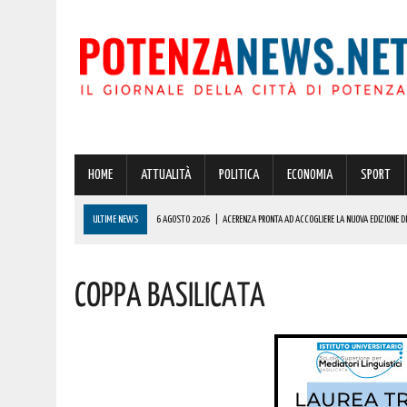
HOME
ATTUALITÀ
POLITICA
ECONOMIA
SPORT
ULTIME NEWS
6 AGOSTO 2026
|
ACERENZA PRONTA AD ACCOGLIERE LA NUOVA EDIZIONE DE
6 AGOSTO 2026
|
POTENZA, PER IL GRAVE INCENDIO IN PROVINCIA CARABINIERI FORESTALI DENU
Coppa Basilicata
6 AGOSTO 2026
|
A BRIENZA ARRIVA LA SAGRA DELLA PATATELLA ACCOMPAGNATA DA TANTA BU
6 AGOSTO 2026
|
BASILICATA: PER LE IMPRESE VIVAISTICHE FORESTALI UN NUOVO STRUMENTO 
6 AGOSTO 2026
|
POTENZA, INCENDIO IN UN’ABITAZIONE IN PROVINCIA!