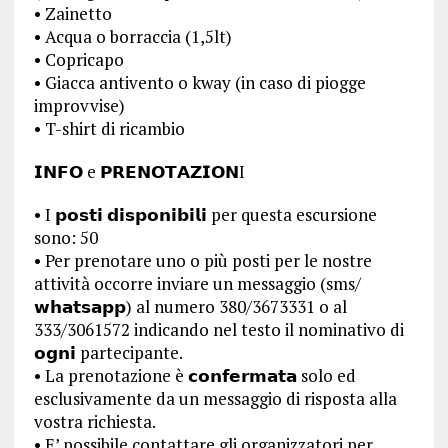
•⁠ ⁠Zainetto
•⁠ ⁠Acqua o borraccia (1,5lt)
•⁠ ⁠Copricapo
•⁠ ⁠Giacca antivento o kway (in caso di piogge
improvvise)
•⁠ ⁠T-shirt di ricambio
𝗜𝗡𝗙𝗢 e 𝗣𝗥𝗘𝗡𝗢𝗧𝗔𝗭𝗜𝗢𝗡I
•⁠ ⁠I 𝗽𝗼𝘀𝘁𝗶 𝗱𝗶𝘀𝗽𝗼𝗻𝗶𝗯𝗶𝗹𝗶 per questa escursione
sono: 50
•⁠ ⁠Per prenotare uno o più posti per le nostre
attività occorre inviare un messaggio (sms/
𝘄𝗵𝗮𝘁𝘀𝗮𝗽𝗽) al numero 380/3673331 o al
333/3061572 indicando nel testo il nominativo di
𝗼𝗴𝗻𝗶 partecipante.
•⁠ ⁠La prenotazione è 𝗰𝗼𝗻𝗳𝗲𝗿𝗺𝗮𝘁𝗮 solo ed
esclusivamente da un messaggio di risposta alla
vostra richiesta.
•⁠ ⁠E’ possibile contattare gli organizzatori per