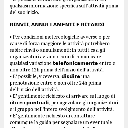
qualsiasi informazione specifica sull’attività prima
del suo inizio.
𝗥𝗜𝗡𝗩𝗜𝗜, 𝗔𝗡𝗡𝗨𝗟𝗟𝗔𝗠𝗘𝗡𝗧𝗜 𝗘 𝗥𝗜𝗧𝗔𝗥𝗗𝗜
•⁠ ⁠Per condizioni metereologiche avverse o per
cause di forza maggiore le attività potrebbero
subire rinvii o annullamenti: in tutti i casi gli
organizzatori avranno cura di comunicare
qualsiasi variazione 𝘁𝗲𝗹𝗲𝗳𝗼𝗻𝗶𝗰𝗮𝗺𝗲𝗻𝘁𝗲 entro e
non oltre 12h prima dell’inizio dell’attività.
•⁠ ⁠E’ possibile, viceversa, 𝗱𝗶𝘀𝗱𝗶𝗿𝗲 una
prenotazione entro e non oltre 24h prima
dell’inizio dell’attività.
•⁠ ⁠E’ gentilmente richiesto di arrivare sul luogo di
ritrovo 𝗽𝘂𝗻𝘁𝘂𝗮𝗹𝗶, per agevolare gli organizzatori
e il gruppo nell’intero svolgimento dell’attività.
•⁠ ⁠E’ gentilmente richiesto di contattare
comunque la guida per segnalare un eventuale