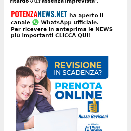
𝗿𝗶𝘁𝗮𝗿𝗱𝗼 o un’𝗮𝘀𝘀𝗲𝗻𝘇𝗮 𝗶𝗺𝗽𝗿𝗲𝘃𝗶𝘀𝘁𝗮”.