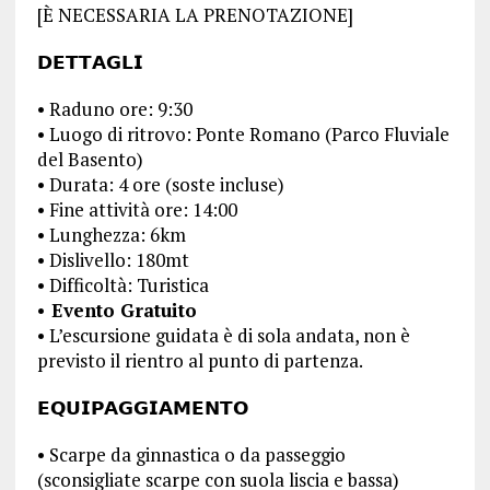
[È NECESSARIA LA PRENOTAZIONE]
𝗗𝗘𝗧𝗧𝗔𝗚𝗟𝗜
•⁠ ⁠Raduno ore: 9:30
•⁠ ⁠Luogo di ritrovo: Ponte Romano (Parco Fluviale
del Basento)
•⁠ ⁠Durata: 4 ore (soste incluse)
•⁠ ⁠Fine attività ore: 14:00
•⁠ ⁠Lunghezza: 6km
•⁠ ⁠Dislivello: 180mt
•⁠ ⁠Difficoltà: Turistica
•⁠ ⁠Evento Gratuito
•⁠ ⁠L’escursione guidata è di sola andata, non è
previsto il rientro al punto di partenza.
𝗘𝗤𝗨𝗜𝗣𝗔𝗚𝗚𝗜𝗔𝗠𝗘𝗡𝗧𝗢
•⁠ ⁠Scarpe da ginnastica o da passeggio
(sconsigliate scarpe con suola liscia e bassa)