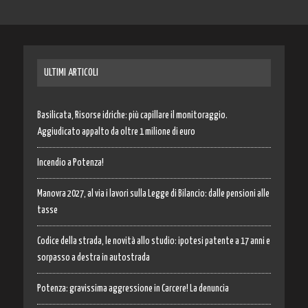
ULTIMI ARTICOLI
Basilicata, Risorse idriche: più capillare il monitoraggio.
Aggiudicato appalto da oltre 1 milione di euro
Incendio a Potenza!
Manovra 2027, al via i lavori sulla Legge di Bilancio: dalle pensioni alle
tasse
Codice della strada, le novità allo studio: ipotesi patente a 17 anni e
sorpasso a destra in autostrada
Potenza: gravissima aggressione in Carcere! La denuncia