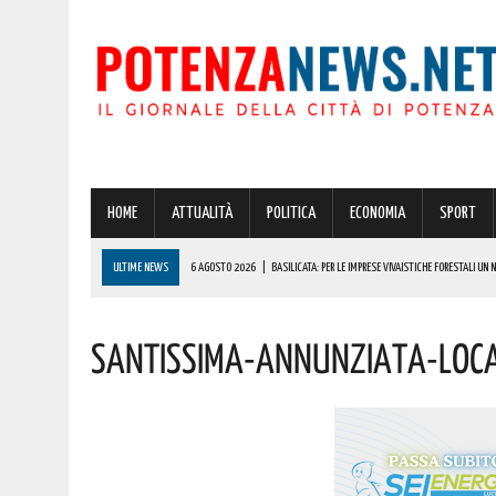
HOME
ATTUALITÀ
POLITICA
ECONOMIA
SPORT
ULTIME NEWS
6 AGOSTO 2026
|
BASILICATA: PER LE IMPRESE VIVAISTICHE FORESTALI UN
6 AGOSTO 2026
|
POTENZA, INCENDIO IN UN’ABITAZIONE IN PROVINCIA!
Santissima-Annunziata-Loc
6 AGOSTO 2026
|
ACERENZA PRONTA AD ACCOGLIERE LA NUOVA EDIZIONE DELLA RIEVOCAZIONE 
6 AGOSTO 2026
|
POTENZA, PER IL GRAVE INCENDIO IN PROVINCIA CARABINIERI FORESTALI DENU
6 AGOSTO 2026
|
A BRIENZA ARRIVA LA SAGRA DELLA PATATELLA ACCOMPAGNATA DA TANTA BU