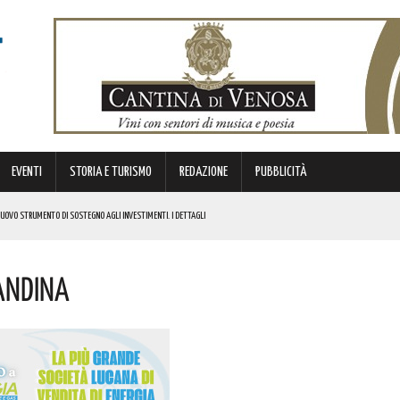
EVENTI
STORIA E TURISMO
REDAZIONE
PUBBLICITÀ
 NUOVO STRUMENTO DI SOSTEGNO AGLI INVESTIMENTI. I DETTAGLI
andina
STORICA “DAI LONGOBARDI AI NORMANNI”. I DETTAGLI
NCIANO UN 63ENNE. I DETTAGLI
ONA MUSICA E DIVERTIMENTO. I DETTAGLI DELL’EVENTO