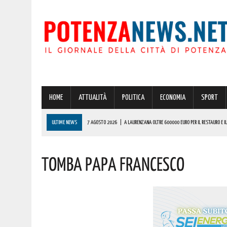
HOME
ATTUALITÀ
POLITICA
ECONOMIA
SPORT
ULTIME NEWS
7 AGOSTO 2026
|
A LAURENZANA OLTRE 600000 EURO PER IL RESTAURO E 
7 AGOSTO 2026
|
RACCORDO AUTOSTRADALE 5 “SICIGNANO-POTENZA”: IN VISTA DELL’ESODO 
Tomba Papa Francesco
7 AGOSTO 2026
|
BASILICATA: TEMPORALI IN ARRIVO! ECCO L’ALLERTA METEO DELLA PROTEZION
7 AGOSTO 2026
|
STRAGE DI MARCINELLE, VIVO IL RICORDO DEL SACRIFICIO DEI LUCANI 70 AN
7 AGOSTO 2026
|
BARDI RICEVE L’ONOREVOLE ALDO MATTIA PER FARE IL PUNTO SU QUESTE EME