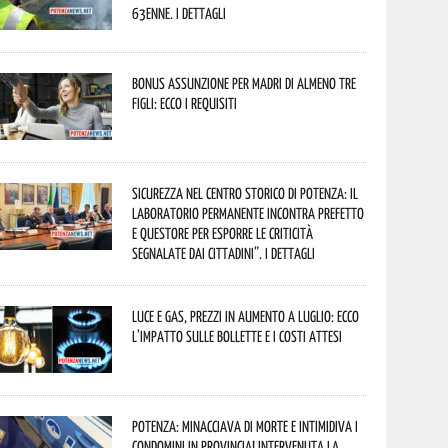
63enne. I dettagli
Bonus assunzione per madri di almeno tre
figli: ecco i requisiti
Sicurezza nel Centro Storico di Potenza: il
Laboratorio Permanente incontra Prefetto
e Questore per esporre le criticità
segnalate dai cittadini”. I dettagli
Luce e gas, prezzi in aumento a luglio: ecco
l’impatto sulle bollette e i costi attesi
Potenza: minacciava di morte e intimidiva i
condomini in provincia! Intervenuta la