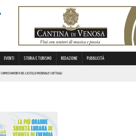
EVENTI
STORIA E TURISMO
REDAZIONE
PUBBLICITÀ
IL COMPLETAMENTO DEL CASTELLO MEDIEVALE! I DETTAGLI
ESTIVO RIMOSSO IL SENSO UNICO ALTERNATO SU QUESTO VIADOTTO
E CIVILE
NI DOPO: QUESTO L’OMAGGIO
RGENZE E OPPORTUNITÀ STRATEGICHE CHE INTERESSANO IL TERRITORIO LUCANO. I DETTAGLI