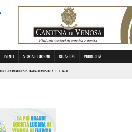
EVENTI
STORIA E TURISMO
REDAZIONE
PUBBLICITÀ
 NUOVO STRUMENTO DI SOSTEGNO AGLI INVESTIMENTI. I DETTAGLI
4
STORICA “DAI LONGOBARDI AI NORMANNI”. I DETTAGLI
NCIANO UN 63ENNE. I DETTAGLI
ONA MUSICA E DIVERTIMENTO. I DETTAGLI DELL’EVENTO