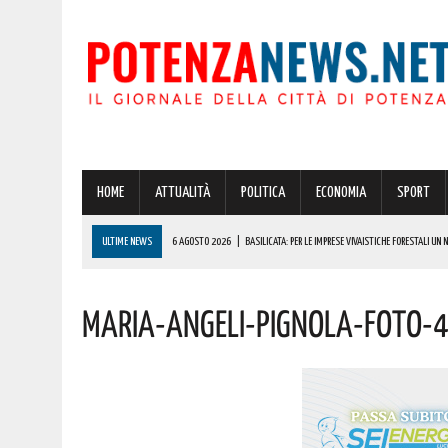
HOME
ATTUALITÀ
POLITICA
ECONOMIA
SPORT
ULTIME NEWS
6 AGOSTO 2026
|
BASILICATA: PER LE IMPRESE VIVAISTICHE FORESTALI UN
6 AGOSTO 2026
|
POTENZA, INCENDIO IN UN’ABITAZIONE IN PROVINCIA!
Maria-Angeli-Pignola-Foto-
6 AGOSTO 2026
|
ACERENZA PRONTA AD ACCOGLIERE LA NUOVA EDIZIONE DELLA RIEVOCAZIONE 
6 AGOSTO 2026
|
POTENZA, PER IL GRAVE INCENDIO IN PROVINCIA CARABINIERI FORESTALI DENU
6 AGOSTO 2026
|
A BRIENZA ARRIVA LA SAGRA DELLA PATATELLA ACCOMPAGNATA DA TANTA BU