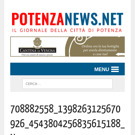
MENU
708882558_1398263125670
926_4543804256835615188_