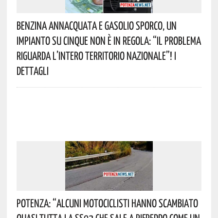
Benzina Annacquata E Gasolio Sporco, Un
Impianto Su Cinque Non È In Regola: “il Problema
Riguarda L’intero Territorio Nazionale”! I
Dettagli
Potenza: “alcuni Motociclisti Hanno Scambiato
Quasi Tutta La SS92 Che Sale A Rifreddo Come Un