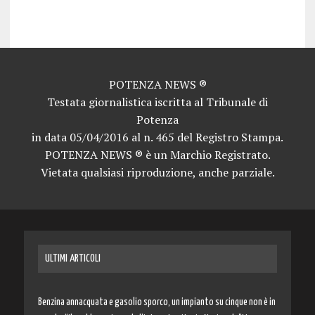
news potenza news potenza news potenza news potenza news potenza news potenza news potenza news potenza news potenza news potenza news potenza news
POTENZA NEWS ®
Testata giornalistica iscritta al Tribunale di
Potenza
in data 05/04/2016 al n. 465 del Registro Stampa.
POTENZA NEWS ® è un Marchio Registrato.
Vietata qualsiasi riproduzione, anche parziale.
ULTIMI ARTICOLI
Benzina annacquata e gasolio sporco, un impianto su cinque non è in