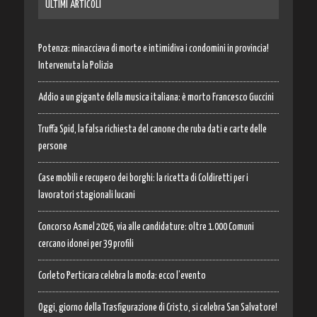
ULTIMI ARTICOLI
Potenza: minacciava di morte e intimidiva i condomini in provincia!
Intervenuta la Polizia
Addio a un gigante della musica italiana: è morto Francesco Guccini
Truffa Spid, la falsa richiesta del canone che ruba dati e carte delle
persone
Case mobili e recupero dei borghi: la ricetta di Coldiretti per i
lavoratori stagionali lucani
Concorso Asmel 2026, via alle candidature: oltre 1.000 Comuni
cercano idonei per 39 profili
Corleto Perticara celebra la moda: ecco l’evento
Oggi, giorno della Trasfigurazione di Cristo, si celebra San Salvatore!