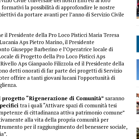
izio Civile Universale dei nostri Enti ed ai loro
 formativi la possibilità di approfondire le nostre
biettivi da portare avanti per l’anno di Servizio Civile
 il Presidente della Pro Loco Pisticci Maria Teresa
Lucania Aps Pietro Marino, il Presidente
nto Giuseppe Barberino e l’Operatrice locale di
ocale di Progetto della Pro Loco Pisticci Aps
Rivello Aps Gianpaolo Filizzola ed il Presidente della
o detti onorati di far parte dei progetti di Servizio
ter offrire a tanti giovani lucani l’opportunità di
glienza.
l progetto “Rigenerazione di Comunità”
saranno
pecifici
tra i quali “Attivare spazi di comunità tesi
ompetenze di cittadinanza attiva patrimonio comune”
ttivamente alla vita della propria comunità per
trumento per il raggiungimento del benessere sociale,
ia”.