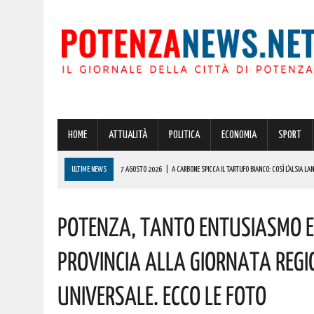
HOME
ATTUALITÀ
POLITICA
ECONOMIA
SPORT
ULTIME NEWS
7 AGOSTO 2026
|
A CARBONE SPICCA IL TARTUFO BIANCO: COSÌ L’ALSIA LAN
DETTAGLI
Potenza, Tanto Entusiasmo E
7 AGOSTO 2026
|
DALLA REGIONE VIA LIBERA ALLA REALIZZAZIONE A PICERNO E MELFI DI SISTE
7 AGOSTO 2026
|
BARDI RICEVE L’ONOREVOLE ALDO MATTIA PER FARE IL PUNTO SU QUESTE EME
Provincia Alla Giornata Regio
7 AGOSTO 2026
|
A LAURENZANA OLTRE 600000 EURO PER IL RESTAURO E IL COMPLETAMENTO D
Universale. Ecco Le Foto
7 AGOSTO 2026
|
IL PLANETARIO DI ANZI CON ‘ASTROMIA’ È ENTRATO TRA I QUATTRO PROGETTI