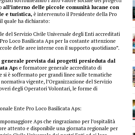
egnati sottolineando l’alto valore sociale dei progetti
no
all’interno delle piccole comunità lucane con
e e turistica,
è intervenuto il Presidente della Pro
 quale ha dichiarato:
e del Servizio Civile Universale degli Enti accreditati
Pro Loco Basilicata Aps per la costante attenzione
ccole delle aree interne con il supporto quotidiano”.
generale prevista dai progetti presieduta dal
ata Ap
s e formatore generale accreditato di
e si è soffermato per grandi linee sulle tematiche
normativa vigente, l’Organizzazione del Servizio
 Doveri degli Operatori Volontari, le forme di
onale Ente Pro Loco Basilicata Aps:
ampomaggiore Aps che ringraziamo per l’ospitalità
 attento e disponibile una giornata regionale per