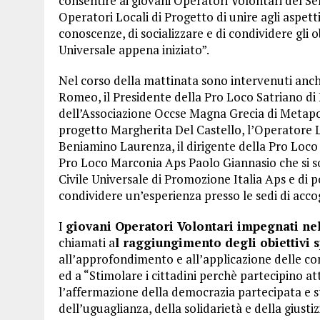
consentire ai giovani Operatori Volontari del Serv
Operatori Locali di Progetto di unire agli aspetti
conoscenze, di socializzare e di condividere gli o
Universale appena iniziato”.
Nel corso della mattinata sono intervenuti anche
Romeo, il Presidente della Pro Loco Satriano di 
dell’Associazione Occse Magna Grecia di Metapo
progetto Margherita Del Castello, l’Operatore L
Beniamino Laurenza, il dirigente della Pro Loco 
Pro Loco Marconia Aps Paolo Giannasio che si son
Civile Universale di Promozione Italia Aps e di po
condividere un’esperienza presso le sedi di acco
I
giovani Operatori Volontari impegnati ne
chiamati a
l raggiungimento degli obiettivi s
all’approfondimento e all’applicazione delle c
ed a “Stimolare i cittadini perchè partecipino a
l’affermazione della democrazia partecipata e s
dell’uguaglianza, della solidarietà e della giustiz