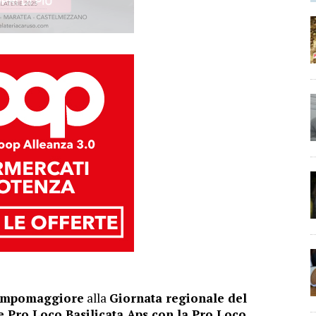
mpomaggiore
alla
Giornata regionale del
e Pro Loco Basilicata Aps con la Pro Loco