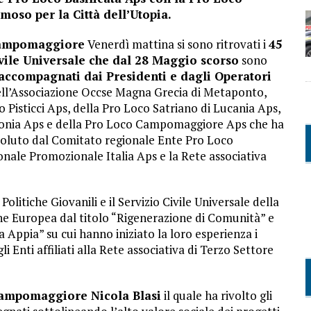
so per la Città dell’Utopia.
 Campomaggiore
Venerdì mattina si sono ritrovati i
45
ivile Universale che dal 28 Maggio scorso
sono
 accompagnati dai Presidenti e dagli Operatori
dell’Associazione Occse Magna Grecia di Metaponto,
 Pisticci Aps, della Pro Loco Satriano di Lucania Aps,
rconia Aps e della Pro Loco Campomaggiore Aps che ha
oluto dal Comitato regionale Ente Pro Loco
ionale Promozionale Italia Aps e la Rete associativa
Politiche Giovanili e il Servizio Civile Universale della
one Europea dal titolo “Rigenerazione di Comunità” e
 Appia” su cui hanno iniziato la loro esperienza i
i Enti affiliati alla Rete associativa di Terzo Settore
 Campomaggiore Nicola Blasi
il quale ha rivolto gli