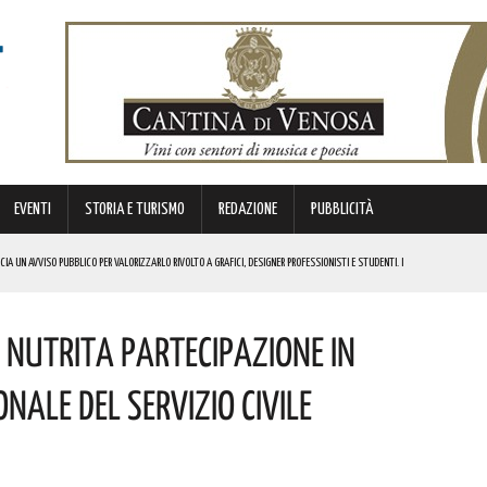
EVENTI
STORIA E TURISMO
REDAZIONE
PUBBLICITÀ
CIA UN AVVISO PUBBLICO PER VALORIZZARLO RIVOLTO A GRAFICI, DESIGNER PROFESSIONISTI E STUDENTI. I
 Nutrita Partecipazione In
MI DI ACCUMULO DI ENERGIA ELETTRICA A BATTERIE. I DETTAGLI
RGENZE E OPPORTUNITÀ STRATEGICHE CHE INTERESSANO IL TERRITORIO LUCANO. I DETTAGLI
nale Del Servizio Civile
EL CASTELLO MEDIEVALE! I DETTAGLI
 FINANZIATI A LIVELLO NAZIONALE DAL MINISTERO. COMPLIMENTI