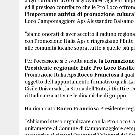
auguri di buon lavoro ai giovani ed agli enti imp
ed il prezioso contributo che le Pro Loco offro
l’importante attività di promozione cultural
Loco Campomaggiore Aps Alessandro Balsamo il
“siamo onorati di aver accolto il raduno regional
con Promozione Italia Aps e ringraziamo l’Ente 
alle comunità lucane soprattutto a quelle più pi
Per l’occasione si è svolta anche l
a formazione 
Presidente regionale Ente Pro Loco Basilic
Promozione Italia Aps
Rocco Franciosa
il qual
oggetto dell’appuntamento formativo quali: La 
Civile Universale, la Storia dell’Ente, i Diritti e
cittadinanza attiva e le dinamiche di gruppo.
Ha rimarcato
Rocco Franciosa
Presidente regi
“Abbiamo inteso organizzare con la Pro Loco C
unitamente al Comune di Campomaggiore sempre