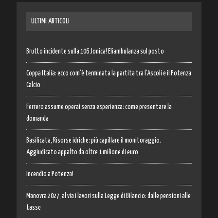
ULTIMI ARTICOLI
Brutto incidente sulla 106 Jonica! Eliambulanza sul posto
Coppa Italia: ecco com’è terminata la partita tra l’Ascoli e il Potenza
Calcio
Ferrero assume operai senza esperienza: come presentare la
domanda
Basilicata, Risorse idriche: più capillare il monitoraggio.
Aggiudicato appalto da oltre 1 milione di euro
Incendio a Potenza!
Manovra 2027, al via i lavori sulla Legge di Bilancio: dalle pensioni alle
tasse