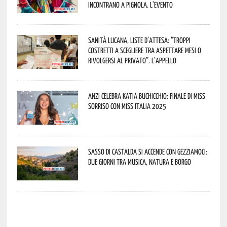
incontrano a Pignola. L’evento
Sanità lucana, liste d’attesa: “Troppi
costretti a scegliere tra aspettare mesi o
rivolgersi al privato”. L’appello
Anzi celebra Katia Buchicchio: finale di Miss
Sorriso con Miss Italia 2025
Sasso di Castalda si accende con Gezziamoci:
due giorni tra musica, natura e borgo
potenza news potenza news potenza news potenza news potenza news potenza news potenza news potenza news potenza news potenza news potenza news potenza news potenza news potenza news potenza news potenza news potenza news potenza news potenza news potenza news potenza news potenza news potenza news potenza news potenza news potenza news potenza news potenza news potenza news potenza news potenza news potenza news potenza news potenza news potenza news potenza news potenza news potenza news potenza news potenza news potenza news potenza news potenza news potenza news potenza news potenza news potenza