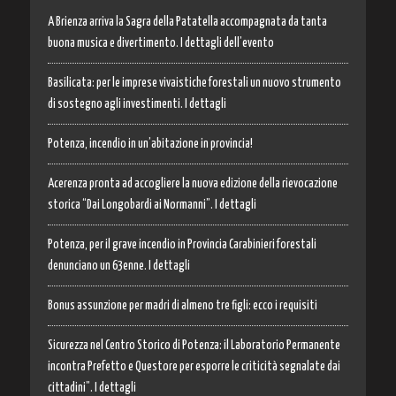
A Brienza arriva la Sagra della Patatella accompagnata da tanta
buona musica e divertimento. I dettagli dell’evento
Basilicata: per le imprese vivaistiche forestali un nuovo strumento
di sostegno agli investimenti. I dettagli
Potenza, incendio in un’abitazione in provincia!
Acerenza pronta ad accogliere la nuova edizione della rievocazione
storica “Dai Longobardi ai Normanni”. I dettagli
Potenza, per il grave incendio in Provincia Carabinieri forestali
denunciano un 63enne. I dettagli
Bonus assunzione per madri di almeno tre figli: ecco i requisiti
Sicurezza nel Centro Storico di Potenza: il Laboratorio Permanente
incontra Prefetto e Questore per esporre le criticità segnalate dai
cittadini”. I dettagli