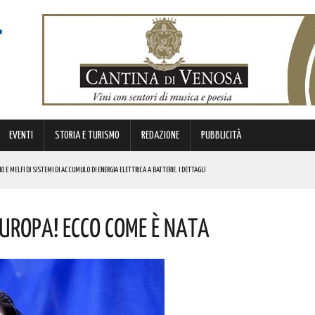
EVENTI
STORIA E TURISMO
REDAZIONE
PUBBLICITÀ
O E MELFI DI SISTEMI DI ACCUMULO DI ENERGIA ELETTRICA A BATTERIE. I DETTAGLI
RGENZE E OPPORTUNITÀ STRATEGICHE CHE INTERESSANO IL TERRITORIO LUCANO. I DETTAGLI
’Europa! Ecco Come È Nata
EL CASTELLO MEDIEVALE! I DETTAGLI
ESTIVO RIMOSSO IL SENSO UNICO ALTERNATO SU QUESTO VIADOTTO
LICO PER VALORIZZARLO RIVOLTO A GRAFICI, DESIGNER PROFESSIONISTI E STUDENTI. I DETTAGLI