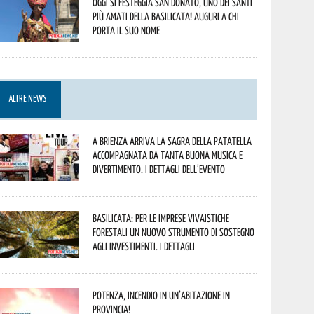
Oggi si festeggia San Donato, uno dei Santi
più amati della Basilicata! Auguri a chi
porta il suo nome
ALTRE NEWS
A Brienza arriva la Sagra della Patatella
accompagnata da tanta buona musica e
divertimento. I dettagli dell’evento
Basilicata: per le imprese vivaistiche
forestali un nuovo strumento di sostegno
agli investimenti. I dettagli
Potenza, incendio in un’abitazione in
provincia!