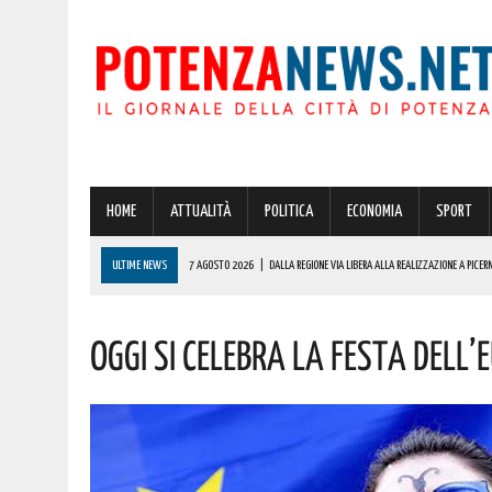
HOME
ATTUALITÀ
POLITICA
ECONOMIA
SPORT
ULTIME NEWS
7 AGOSTO 2026
|
DALLA REGIONE VIA LIBERA ALLA REALIZZAZIONE A PICERN
7 AGOSTO 2026
|
BARDI RICEVE L’ONOREVOLE ALDO MATTIA PER FARE IL PUNTO SU QUESTE EME
Oggi Si Celebra La Festa Dell
7 AGOSTO 2026
|
A LAURENZANA OLTRE 600000 EURO PER IL RESTAURO E IL COMPLETAMENTO D
7 AGOSTO 2026
|
RACCORDO AUTOSTRADALE 5 “SICIGNANO-POTENZA”: IN VISTA DELL’ESODO 
7 AGOSTO 2026
|
A CARBONE SPICCA IL TARTUFO BIANCO: COSÌ L’ALSIA LANCIA UN AVVISO PUBB