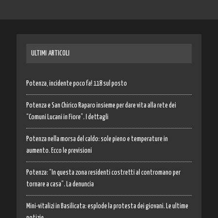
ULTIMI ARTICOLI
Potenza, incidente poco fa! 118 sul posto
Potenza e San Chirico Raparo insieme per dare vita alla rete dei
“Comuni Lucani in Fiore”. I dettagli
Potenza nella morsa del caldo: sole pieno e temperature in
aumento. Ecco le previsioni
Potenza: “In questa zona residenti costretti al contromano per
tornare a casa”. La denuncia
Mini-vitalizi in Basilicata: esplode la protesta dei giovani. Le ultime