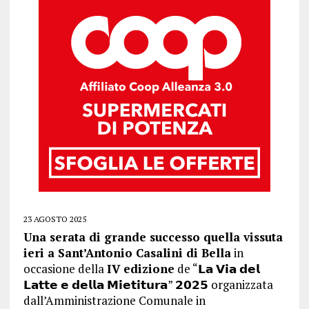
23 AGOSTO 2025
Una serata di grande successo quella vissuta
ieri a Sant’Antonio Casalini di Bella
in
occasione della
IV edizione
de “𝗟𝗮 𝗩𝗶𝗮 𝗱𝗲𝗹
𝗟𝗮𝘁𝘁𝗲 𝗲 𝗱𝗲𝗹𝗹𝗮 𝗠𝗶𝗲𝘁𝗶𝘁𝘂𝗿𝗮” 𝟮𝟬𝟮𝟱 organizzata
dall’Amministrazione Comunale in