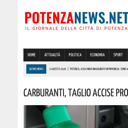
HOME
ATTUALITÀ
POLITICA
ECONOMIA
SPORT
ULTIME NEWS
5 AGOSTO 2026
|
POTENZA: IN CITTÀ E NEL CENTRO STORICO ULTERIORE R
5 AGOSTO 2026
|
ATTESO IL RITORNO DELLO SLALOM “COPPA CITTÀ DI RUOTI” SUI TORNANTI D
Carburanti, Taglio Accise Pr
5 AGOSTO 2026
|
POTENZA: GRAVE INCENDIO IN PROVINCIA! VIGILI DEL FUOCO SUL POSTO DA IER
5 AGOSTO 2026
|
A MOLITERNO IN ONORE DEL PATRONO SAN DOMENICO, MOMENTI DI FEDE, DI 
5 AGOSTO 2026
|
POTENZA, ASILO NIDO INAUGURATO IN PROVINCIA: SONO 42 I PROGETTI PER L’AT