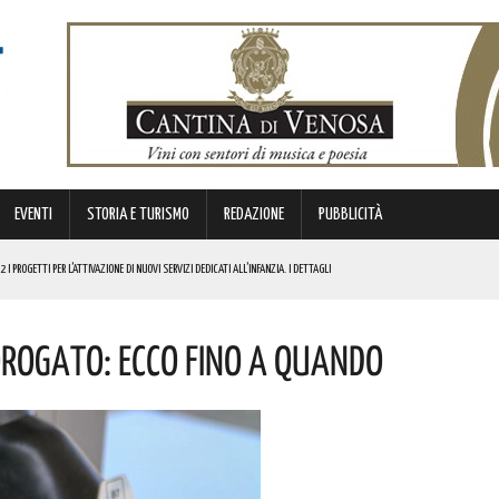
EVENTI
STORIA E TURISMO
REDAZIONE
PUBBLICITÀ
AFFORZAMENTO DELLE MISURE DI SICUREZZA. LA DECISIONE DEL PREFETTO
ELLA EX VIA APPIA A VENTI CHILOMETRI DA POTENZA! L’EVENTO IN PROGRAMMA
orogato: Ecco Fino A Quando
I
COMUNITÀ, DI SANO DIVERTIMENTO. ECCO LE FOTO
TIVAZIONE DI NUOVI SERVIZI DEDICATI ALL’INFANZIA. I DETTAGLI