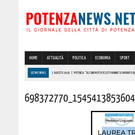
HOME
ATTUALITÀ
POLITICA
ECONOMIA
SPORT
ULTIME NEWS
7 AGOSTO 2026
|
POTENZA: “ALCUNI MOTOCICLISTI HANNO SCAMBIATO QUA
7 AGOSTO 2026
|
IL PLANETARIO DI ANZI CON ‘ASTROMIA’ È ENTRATO TRA I QUATTRO PROGETTI
698372770_1545413853604
7 AGOSTO 2026
|
A CARBONE SPICCA IL TARTUFO BIANCO: COSÌ L’ALSIA LANCIA UN AVVISO PUBB
7 AGOSTO 2026
|
DALLA REGIONE VIA LIBERA ALLA REALIZZAZIONE A PICERNO E MELFI DI SISTE
7 AGOSTO 2026
|
BENZINA ANNACQUATA E GASOLIO SPORCO, UN IMPIANTO SU CINQUE NON È IN 