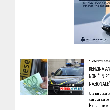
7 AGOSTO 2026
Benzina An
Non È In R
Nazionale”!
Un impianto 
carburante 
È il bilanci