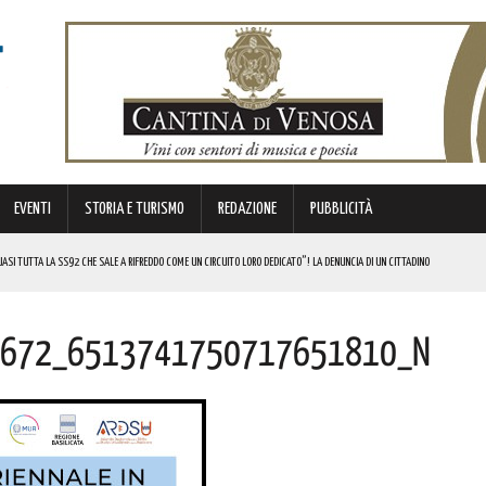
EVENTI
STORIA E TURISMO
REDAZIONE
PUBBLICITÀ
SI TUTTA LA SS92 CHE SALE A RIFREDDO COME UN CIRCUITO LORO DEDICATO”! LA DENUNCIA DI UN CITTADINO
 FINANZIATI A LIVELLO NAZIONALE DAL MINISTERO. COMPLIMENTI
672_6513741750717651810_n
LICO PER VALORIZZARLO RIVOLTO A GRAFICI, DESIGNER PROFESSIONISTI E STUDENTI. I DETTAGLI
MI DI ACCUMULO DI ENERGIA ELETTRICA A BATTERIE. I DETTAGLI
REGOLA: “IL PROBLEMA RIGUARDA L’INTERO TERRITORIO NAZIONALE”! I DETTAGLI