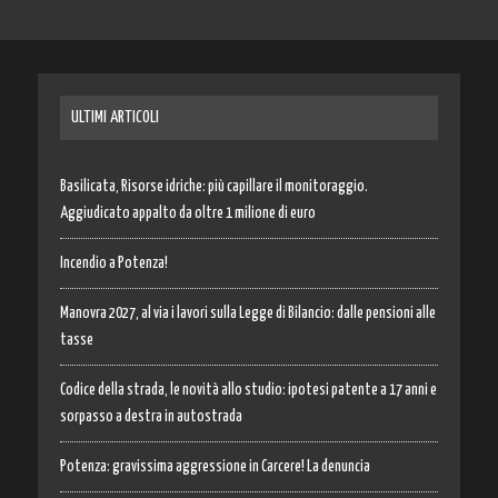
ULTIMI ARTICOLI
Basilicata, Risorse idriche: più capillare il monitoraggio.
Aggiudicato appalto da oltre 1 milione di euro
Incendio a Potenza!
Manovra 2027, al via i lavori sulla Legge di Bilancio: dalle pensioni alle
tasse
Codice della strada, le novità allo studio: ipotesi patente a 17 anni e
sorpasso a destra in autostrada
Potenza: gravissima aggressione in Carcere! La denuncia