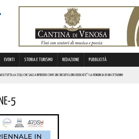
EVENTI
STORIA E TURISMO
REDAZIONE
PUBBLICITÀ
SI TUTTA LA SS92 CHE SALE A RIFREDDO COME UN CIRCUITO LORO DEDICATO”! LA DENUNCIA DI UN CITTADINO
 FINANZIATI A LIVELLO NAZIONALE DAL MINISTERO. COMPLIMENTI
ne-5
LICO PER VALORIZZARLO RIVOLTO A GRAFICI, DESIGNER PROFESSIONISTI E STUDENTI. I DETTAGLI
MI DI ACCUMULO DI ENERGIA ELETTRICA A BATTERIE. I DETTAGLI
REGOLA: “IL PROBLEMA RIGUARDA L’INTERO TERRITORIO NAZIONALE”! I DETTAGLI