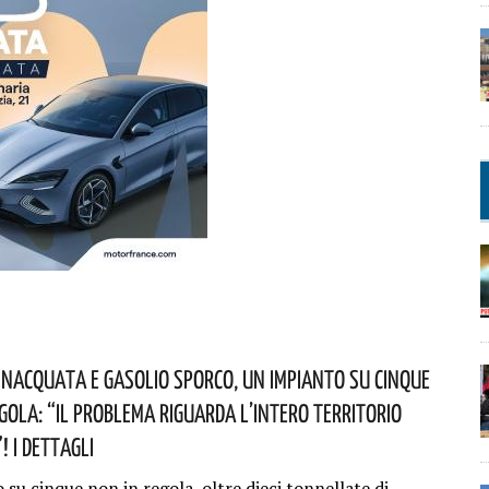
nacquata E Gasolio Sporco, Un Impianto Su Cinque
egola: “il Problema Riguarda L’intero Territorio
 I Dettagli
su cinque non in regola, oltre dieci tonnellate di