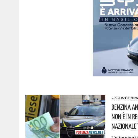
7 AGOSTO 2026
Benzina An
Non È In R
Nazionale”!
Un impianto 