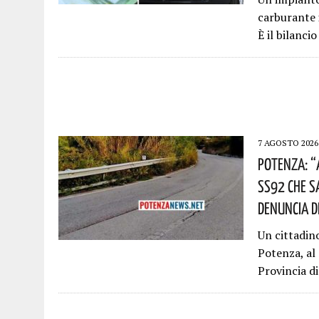
carburante 
È il bilanci
7 AGOSTO 2026
Potenza: “
SS92 Che S
Denuncia D
Un cittadin
Potenza, al
Provincia d