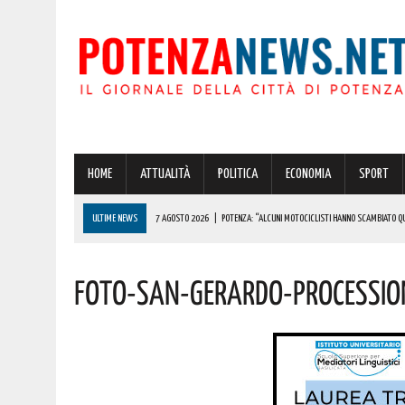
HOME
ATTUALITÀ
POLITICA
ECONOMIA
SPORT
ULTIME NEWS
7 AGOSTO 2026
|
POTENZA: “ALCUNI MOTOCICLISTI HANNO SCAMBIATO QUA
7 AGOSTO 2026
|
IL PLANETARIO DI ANZI CON ‘ASTROMIA’ È ENTRATO TRA I QUATTRO PROGETTI
Foto-San-Gerardo-Processio
7 AGOSTO 2026
|
A CARBONE SPICCA IL TARTUFO BIANCO: COSÌ L’ALSIA LANCIA UN AVVISO PUBB
7 AGOSTO 2026
|
DALLA REGIONE VIA LIBERA ALLA REALIZZAZIONE A PICERNO E MELFI DI SISTE
7 AGOSTO 2026
|
BENZINA ANNACQUATA E GASOLIO SPORCO, UN IMPIANTO SU CINQUE NON È IN 