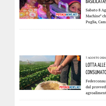
Basilicata
Sabato 8 Ag
Machine” ch
Puglia, Ca
7 AGOSTO 2026
Lotta Alle
Consumator
Federconsum
dal provvedi
agroaliment