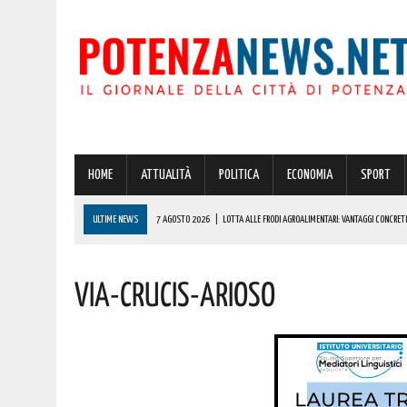
HOME
ATTUALITÀ
POLITICA
ECONOMIA
SPORT
ULTIME NEWS
7 AGOSTO 2026
|
LOTTA ALLE FRODI AGROALIMENTARI: VANTAGGI CONCRETI
7 AGOSTO 2026
|
MOSTRA “CARAVAGGIO. NARCISO, IL MITO DI UN CAPOLAVORO” A POTENZA: APT
Via-Crucis-Arioso
DETTAGLI
7 AGOSTO 2026
|
GIOCHI DEL MEDITERRANEO TARANTO 2026: CONVOCATA LA FIORETTISTA POT
7 AGOSTO 2026
|
POTENZA: COLPO DA OLTRE 19000 EURO! AUGURI AL VINCITORE
7 AGOSTO 2026
|
UNO SPETTACOLO SENZA PRECEDENTI STA PER ARRIVARE A VAGLIO DI BASILIC