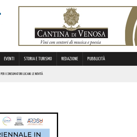
EVENTI
STORIA E TURISMO
REDAZIONE
PUBBLICITÀ
 PER I CONSUMATORI LUCANI. LE NOVITÀ
 BASILICATA LANCIA LA MANIFESTAZIONE DI INTERESSE PER TOUR OPERATOR, AGENZIE E GUIDE TURISTICHE. I
ENTINA PALUMBO. IN BOCCA AL LUPO!
ATA! L’EVENTO