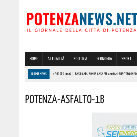
HOME
ATTUALITÀ
POLITICA
ECONOMIA
SPORT
ULTIME NEWS
7 AGOSTO 2026
|
BASILICATA, BONUS CASA PER 450 FAMIGLIE: “REGIONE F
7 AGOSTO 2026
|
POTENZA, MAXISEQUESTRO DELLA GUARDIA DI FINANZA IN PROVINCIA: OLTRE
Potenza-Asfalto-1b
7 AGOSTO 2026
|
POTENZA, INCIDENTE POCO FA! 118 SUL POSTO
7 AGOSTO 2026
|
POTENZA E SAN CHIRICO RAPARO INSIEME PER DARE VITA ALLA RETE DEI “COMU
7 AGOSTO 2026
|
POTENZA: I GEMELLI DIVERSI IN CONCERTO IN PROVINCIA. ECCO QUANDO