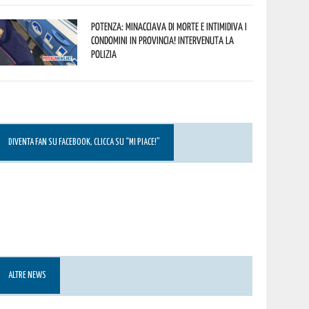
Potenza: minacciava di morte e intimidiva i
condomini in provincia! Intervenuta la
Polizia
DIVENTA FAN SU FACEBOOK, CLICCA SU “MI PIACE!”
ALTRE NEWS