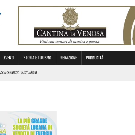
EVENTI
STORIA E TURISMO
REDAZIONE
PUBBLICITÀ
ACCIA CHIAREZZA”. LA SITUAZIONE
 DUEMILA PRODOTTI NON SICURI RITIRATI DAL MERCATO! COSA HANNO SCOPERTO
NI LUCANI IN FIORE”. I DETTAGLI