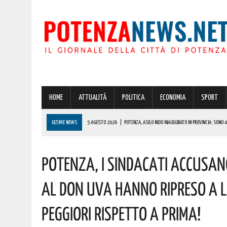
HOME
ATTUALITÀ
POLITICA
ECONOMIA
SPORT
ULTIME NEWS
5 AGOSTO 2026
|
POTENZA, ASILO NIDO INAUGURATO IN PROVINCIA: SONO 42 
5 AGOSTO 2026
|
POTENZA: IN CITTÀ E NEL CENTRO STORICO ULTERIORE RAFFORZAMENTO DELLE
POTENZA, I SINDACATI ACCUSANO:
5 AGOSTO 2026
|
ATTESO IL RITORNO DELLO SLALOM “COPPA CITTÀ DI RUOTI” SUI TORNANTI D
5 AGOSTO 2026
|
POTENZA: GRAVE INCENDIO IN PROVINCIA! VIGILI DEL FUOCO SUL POSTO DA IER
AL DON UVA HANNO RIPRESO A 
5 AGOSTO 2026
|
A MOLITERNO IN ONORE DEL PATRONO SAN DOMENICO, MOMENTI DI FEDE, DI 
PEGGIORI RISPETTO A PRIMA!