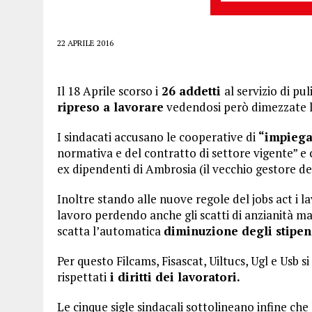
22 APRILE 2016
Il 18 Aprile scorso i
26 addetti
al servizio di pu
ripreso a lavorare
vedendosi però dimezzate le
I sindacati accusano le cooperative di
“impiega
normativa e del contratto di settore vigente” e
ex dipendenti di Ambrosia (il vecchio gestore del
Inoltre stando alle nuove regole del jobs act i 
lavoro perdendo anche gli scatti di anzianità ma
scatta l’automatica
diminuzione degli stipen
Per questo Filcams, Fisascat, Uiltucs, Ugl e Usb s
rispettati
i diritti dei lavoratori.
Le cinque sigle sindacali sottolineano infine ch