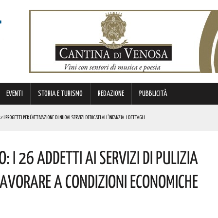
EVENTI
STORIA E TURISMO
REDAZIONE
PUBBLICITÀ
I PROGETTI PER L’ATTIVAZIONE DI NUOVI SERVIZI DEDICATI ALL’INFANZIA. I DETTAGLI
 MISURE DI SICUREZZA. LA DECISIONE DEL PREFETTO
 I 26 ADDETTI AI SERVIZI DI PULIZIA
ELLA EX VIA APPIA A VENTI CHILOMETRI DA POTENZA! L’EVENTO IN PROGRAMMA
I
LAVORARE A CONDIZIONI ECONOMICHE
COMUNITÀ, DI SANO DIVERTIMENTO. ECCO LE FOTO