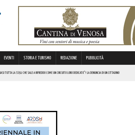
EVENTI
STORIA E TURISMO
REDAZIONE
PUBBLICITÀ
SI TUTTA LA SS92 CHE SALE A RIFREDDO COME UN CIRCUITO LORO DEDICATO”! LA DENUNCIA DI UN CITTADINO
 FINANZIATI A LIVELLO NAZIONALE DAL MINISTERO. COMPLIMENTI
LICO PER VALORIZZARLO RIVOLTO A GRAFICI, DESIGNER PROFESSIONISTI E STUDENTI. I DETTAGLI
MI DI ACCUMULO DI ENERGIA ELETTRICA A BATTERIE. I DETTAGLI
REGOLA: “IL PROBLEMA RIGUARDA L’INTERO TERRITORIO NAZIONALE”! I DETTAGLI