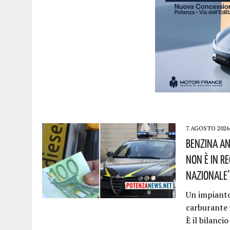
7 AGOSTO 2026
Benzina An
Non È In R
Nazionale”!
Un impianto 
carburante 
È il bilanci