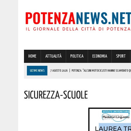
HOME
ATTUALITÀ
POLITICA
ECONOMIA
SPORT
ULTIME NEWS
7 AGOSTO 2026
|
POTENZA: “ALCUNI MOTOCICLISTI HANNO SCAMBIATO QUA
7 AGOSTO 2026
|
IL PLANETARIO DI ANZI CON ‘ASTROMIA’ È ENTRATO TRA I QUATTRO PROGETTI
Sicurezza-Scuole
7 AGOSTO 2026
|
A CARBONE SPICCA IL TARTUFO BIANCO: COSÌ L’ALSIA LANCIA UN AVVISO PUBB
7 AGOSTO 2026
|
DALLA REGIONE VIA LIBERA ALLA REALIZZAZIONE A PICERNO E MELFI DI SISTE
7 AGOSTO 2026
|
BENZINA ANNACQUATA E GASOLIO SPORCO, UN IMPIANTO SU CINQUE NON È IN 