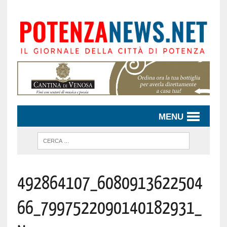
MENU
492864107_6080913622504
66_7997522090140182931_