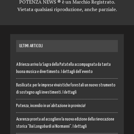
POTENZA NEWS ® è un Marchio Registrato.
Vietata qualsiasi riproduzione, anche parziale.
ULTIMI ARTICOLI
A Brienza arriva la Sagra della Patatella accompagnata da tanta
buona musica e divertimento. I dettagli dell’evento
Basilicata: per le imprese vivaistiche forestali un nuovo strumento
di sostegno agli investimenti. I dettagli
Potenza, incendio in un’abitazione in provincia!
Acerenza pronta ad accogliere la nuova edizione della rievocazione
storica “Dai Longobardi ai Normanni”. I dettagli