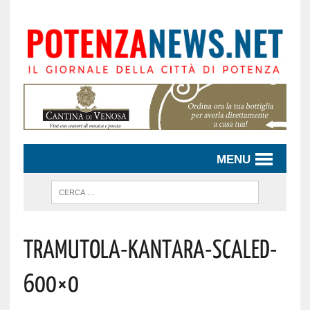
MENU
Tramutola-Kantara-Scaled-
600×0