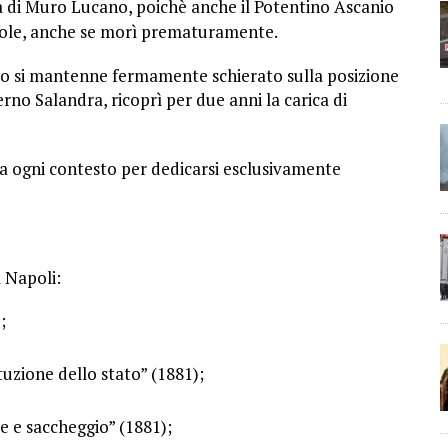
à di Muro Lucano, poichè anche il Potentino
Ascanio
revole, anche se morì prematuramente.
po si mantenne fermamente schierato sulla posizione
erno Salandra, ricoprì per due anni
la carica di
da ogni contesto per dedicarsi esclusivamente
a Napoli:
;
ituzione dello stato” (1881);
ne e saccheggio” (1881);