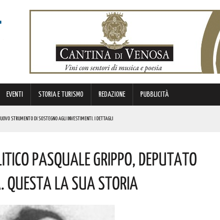
EVENTI
STORIA E TURISMO
REDAZIONE
PUBBLICITÀ
 NUOVO STRUMENTO DI SOSTEGNO AGLI INVESTIMENTI. I DETTAGLI
litico Pasquale Grippo, Deputato
STORICA “DAI LONGOBARDI AI NORMANNI”. I DETTAGLI
NCIANO UN 63ENNE. I DETTAGLI
à. Questa La Sua Storia
ONA MUSICA E DIVERTIMENTO. I DETTAGLI DELL’EVENTO