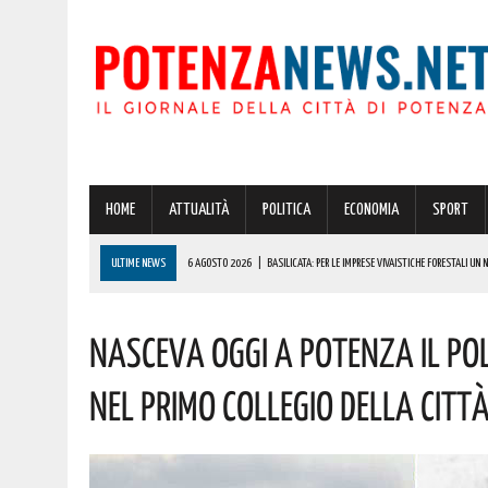
HOME
ATTUALITÀ
POLITICA
ECONOMIA
SPORT
ULTIME NEWS
6 AGOSTO 2026
|
BASILICATA: PER LE IMPRESE VIVAISTICHE FORESTALI UN
6 AGOSTO 2026
|
POTENZA, INCENDIO IN UN’ABITAZIONE IN PROVINCIA!
Nasceva Oggi A Potenza Il Po
6 AGOSTO 2026
|
ACERENZA PRONTA AD ACCOGLIERE LA NUOVA EDIZIONE DELLA RIEVOCAZIONE 
6 AGOSTO 2026
|
POTENZA, PER IL GRAVE INCENDIO IN PROVINCIA CARABINIERI FORESTALI DENU
Nel Primo Collegio Della Citt
6 AGOSTO 2026
|
A BRIENZA ARRIVA LA SAGRA DELLA PATATELLA ACCOMPAGNATA DA TANTA BU