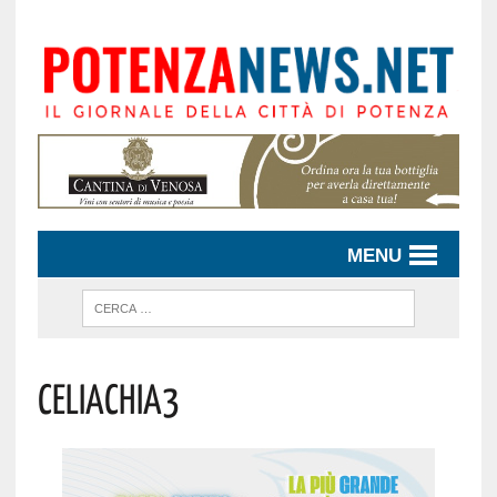
MENU
Celiachia3