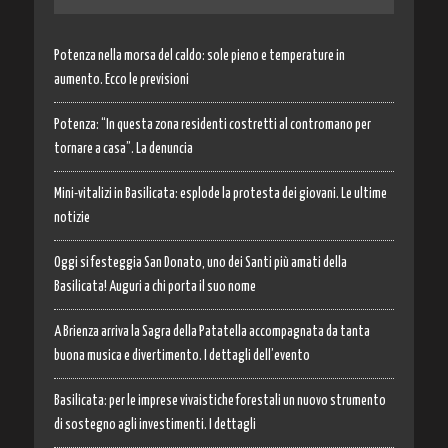
Potenza nella morsa del caldo: sole pieno e temperature in
aumento. Ecco le previsioni
Potenza: “In questa zona residenti costretti al contromano per
tornare a casa”. La denuncia
Mini-vitalizi in Basilicata: esplode la protesta dei giovani. Le ultime
notizie
Oggi si festeggia San Donato, uno dei Santi più amati della
Basilicata! Auguri a chi porta il suo nome
A Brienza arriva la Sagra della Patatella accompagnata da tanta
buona musica e divertimento. I dettagli dell’evento
Basilicata: per le imprese vivaistiche forestali un nuovo strumento
di sostegno agli investimenti. I dettagli