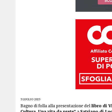
3 LUGLIO 2025
Bagno di folla alla presentazione del
libro di 
Cultura. Una vita da prete”
a
Satriano di Lu