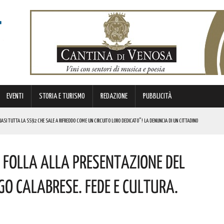
EVENTI
STORIA E TURISMO
REDAZIONE
PUBBLICITÀ
SI TUTTA LA SS92 CHE SALE A RIFREDDO COME UN CIRCUITO LORO DEDICATO”! LA DENUNCIA DI UN CITTADINO
 FINANZIATI A LIVELLO NAZIONALE DAL MINISTERO. COMPLIMENTI
i Folla Alla Presentazione Del
LICO PER VALORIZZARLO RIVOLTO A GRAFICI, DESIGNER PROFESSIONISTI E STUDENTI. I DETTAGLI
MI DI ACCUMULO DI ENERGIA ELETTRICA A BATTERIE. I DETTAGLI
Ugo Calabrese. Fede E Cultura.
REGOLA: “IL PROBLEMA RIGUARDA L’INTERO TERRITORIO NAZIONALE”! I DETTAGLI