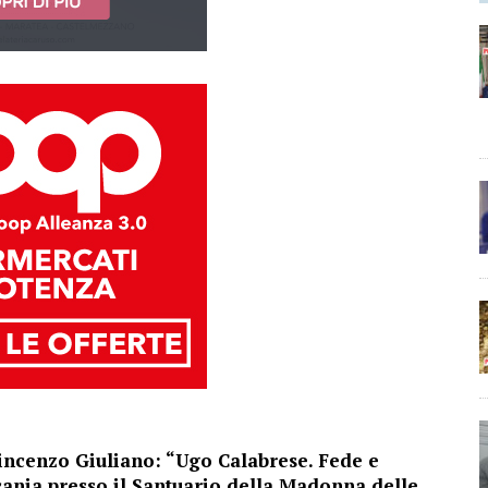
Vincenzo Giuliano: “Ugo Calabrese. Fede e
cania presso il Santuario della Madonna delle