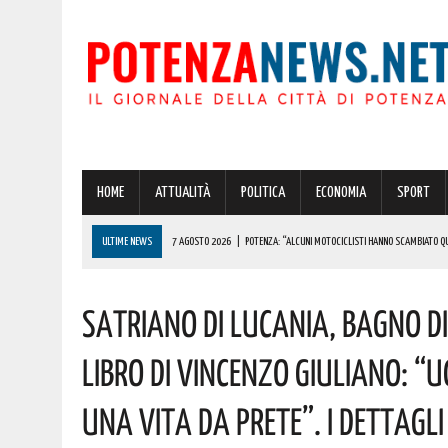
HOME
ATTUALITÀ
POLITICA
ECONOMIA
SPORT
ULTIME NEWS
7 AGOSTO 2026
|
POTENZA: “ALCUNI MOTOCICLISTI HANNO SCAMBIATO QUA
7 AGOSTO 2026
|
IL PLANETARIO DI ANZI CON ‘ASTROMIA’ È ENTRATO TRA I QUATTRO PROGETTI
Satriano Di Lucania, Bagno D
7 AGOSTO 2026
|
A CARBONE SPICCA IL TARTUFO BIANCO: COSÌ L’ALSIA LANCIA UN AVVISO PUBB
7 AGOSTO 2026
|
DALLA REGIONE VIA LIBERA ALLA REALIZZAZIONE A PICERNO E MELFI DI SISTE
Libro Di Vincenzo Giuliano: “
7 AGOSTO 2026
|
BENZINA ANNACQUATA E GASOLIO SPORCO, UN IMPIANTO SU CINQUE NON È IN 
Una Vita Da Prete”. I Dettagli