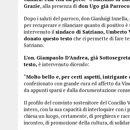
Grazie
, alla presenza di
don Ugo già Parroco 
Dopo i saluti del parroco, don Gianluigi Innella
per recuperare e rilanciare quanto di positivo è 
intervenuto il
sindaco di Satriano, Umberto 
donato questo testo
che ci permette di fare te
Satriano.
L’on. Giampaolo D’Andrea, già Sottosegretar
testo,
è intervenuto dicendo:
“
Molto bello e, per certi aspetti, intrigan
confezionato con grande cura ed affetto da Vinc
da appunti sparsi e dalla documentazione conse
Il profilo del convinto sostenitore del Concilio 
intero, con la sua capacità di interloquire con i p
chiesa un luogo, certamente, di preghiera e rac
incontro, di promozione della cultura, di solidar