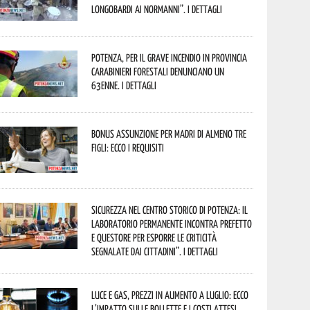
Longobardi ai Normanni”. I dettagli
Potenza, per il grave incendio in Provincia
Carabinieri forestali denunciano un
63enne. I dettagli
Bonus assunzione per madri di almeno tre
figli: ecco i requisiti
Sicurezza nel Centro Storico di Potenza: il
Laboratorio Permanente incontra Prefetto
e Questore per esporre le criticità
segnalate dai cittadini”. I dettagli
Luce e gas, prezzi in aumento a luglio: ecco
l’impatto sulle bollette e i costi attesi