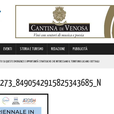
EVENTI
STORIA E TURISMO
REDAZIONE
PUBBLICITÀ
NTO SU QUESTE EMERGENZE E OPPORTUNITÀ STRATEGICHE CHE INTERESSANO IL TERRITORIO LUCANO. I DETTAGLI
EL CASTELLO MEDIEVALE! I DETTAGLI
273_8490542915825343685_n
ESTIVO RIMOSSO IL SENSO UNICO ALTERNATO SU QUESTO VIADOTTO
E CIVILE
MI DI ACCUMULO DI ENERGIA ELETTRICA A BATTERIE. I DETTAGLI