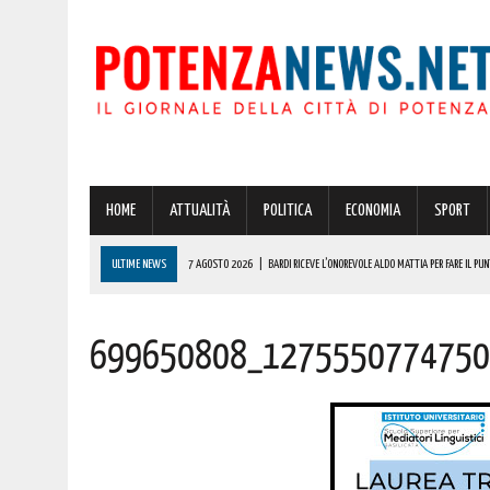
HOME
ATTUALITÀ
POLITICA
ECONOMIA
SPORT
ULTIME NEWS
7 AGOSTO 2026
|
BARDI RICEVE L’ONOREVOLE ALDO MATTIA PER FARE IL PU
7 AGOSTO 2026
|
A LAURENZANA OLTRE 600000 EURO PER IL RESTAURO E IL COMPLETAMENTO D
699650808_1275550774750
7 AGOSTO 2026
|
RACCORDO AUTOSTRADALE 5 “SICIGNANO-POTENZA”: IN VISTA DELL’ESODO 
7 AGOSTO 2026
|
BASILICATA: TEMPORALI IN ARRIVO! ECCO L’ALLERTA METEO DELLA PROTEZION
7 AGOSTO 2026
|
DALLA REGIONE VIA LIBERA ALLA REALIZZAZIONE A PICERNO E MELFI DI SISTE