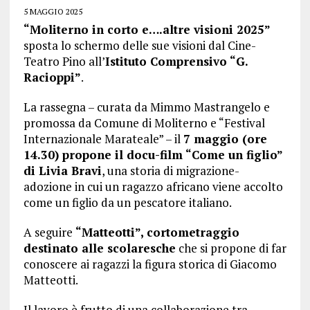
5 MAGGIO 2025
“Moliterno in corto e….altre visioni 2025”
sposta lo schermo delle sue visioni dal Cine-
Teatro Pino all’
Istituto Comprensivo “G.
Racioppi”
.
La rassegna – curata da Mimmo Mastrangelo e
promossa da Comune di Moliterno e “Festival
Internazionale Marateale” – il
7 maggio (ore
14.30) propone il docu-film “Come un figlio”
di Livia Bravi
, una storia di migrazione-
adozione in cui un ragazzo africano viene accolto
come un figlio da un pescatore italiano.
A seguire
“Matteotti”, cortometraggio
destinato alle scolaresche
che si propone di far
conoscere ai ragazzi la figura storica di Giacomo
Matteotti.
Il lavoro è frutto di una collaborazione tra