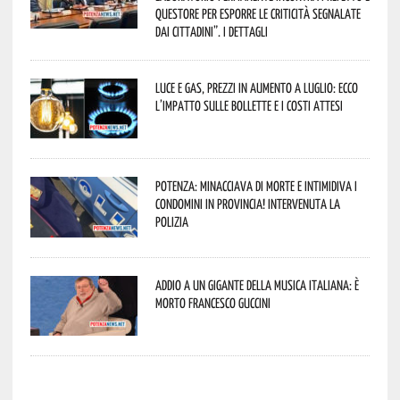
Questore per esporre le criticità segnalate
dai cittadini”. I dettagli
Luce e gas, prezzi in aumento a luglio: ecco
l’impatto sulle bollette e i costi attesi
Potenza: minacciava di morte e intimidiva i
condomini in provincia! Intervenuta la
Polizia
Addio a un gigante della musica italiana: è
morto Francesco Guccini
potenza news potenza news potenza news potenza news potenza news potenza news potenza news potenza news potenza news potenza news potenza news potenza news potenza news potenza news potenza news potenza news potenza news potenza news potenza news potenza news potenza news potenza news potenza news potenza news potenza news potenza news potenza news potenza news potenza news potenza news potenza news potenza news potenza news potenza news potenza news potenza news potenza news potenza news potenza news potenza news potenza news potenza news potenza news potenza news potenza news potenza news potenza